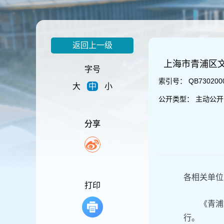
容
区
域
返回上一级
上海市青浦区
字号
索引号：
QB730200
大
中
小
公开类型：
主动公开
分享
各相关单位
打印
《青浦
行。