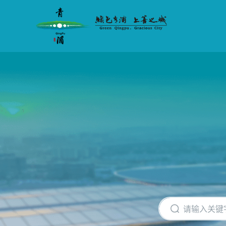
无
障
碍
操
作
说
明
跳
转
到
网
站
导
航
区
跳
转
到
主
要
内