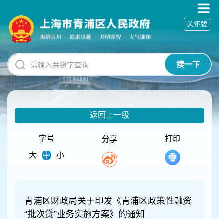
无
障
关怀版
碍
操
作
说
搜一下
明
跳
转
到
网
返回上一级
站
导
航
字号
打印
分享
区
大
中
小
跳
转
到
主
要
青浦区财政局关于印发《青浦区政策性融资
内
“批次贷”业务实施方案》的通知