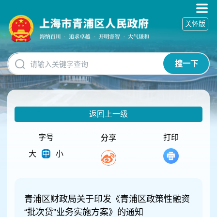
无
障
关怀版
碍
操
作
说
搜一下
明
跳
转
到
网
返回上一级
站
导
航
字号
打印
分享
区
大
中
小
跳
转
到
主
要
青浦区财政局关于印发《青浦区政策性融资
内
“批次贷”业务实施方案》的通知