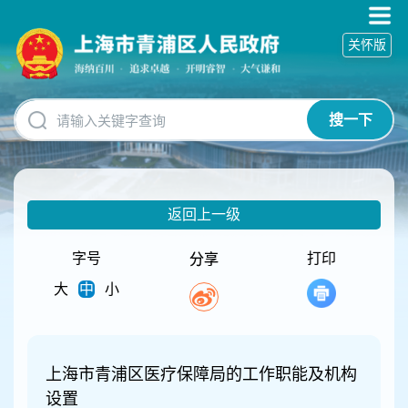
无
障
关怀版
碍
操
作
说
搜一下
明
跳
转
到
网
返回上一级
站
导
航
字号
打印
分享
区
大
中
小
跳
转
到
主
要
上海市青浦区医疗保障局的工作职能及机构
内
设置