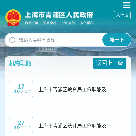
无
障
关怀版
碍
操
作
说
搜一下
明
跳
转
到
返回上一级
机构职能
网
站
导
17
航
上海市青浦区教育局工作职能及机构设置
2022.02
区
跳
转
到
主
27
要
上海市青浦区统计局工作职能及机构设置
2021.12
内