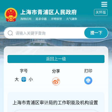
无
障
关怀版
碍
操
作
说
搜一下
明
跳
转
到
网
返回上一级
站
导
航
字号
打印
分享
区
大
中
小
跳
转
到
主
要
上海市青浦区审计局的工作职能及机构设置
内