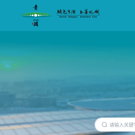
无
障
碍
操
作
说
明
跳
转
到
网
站
导
航
区
跳
转
到
主
要
内