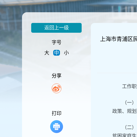
容
区
域
返回上一级
上海市青浦区
字号
大
中
小
分享
工作职
（一）
政策、规划
打印
（二）
贫困家庭生