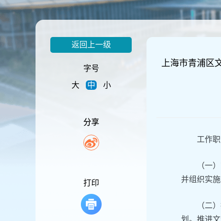
容
区
域
返回上一级
上海市青浦区
字号
大
中
小
分享
工作职
（一）
并组织实施
打印
（二）
划。推进文