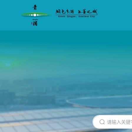
无
障
碍
操
作
说
明
跳
转
到
网
站
导
航
区
跳
转
到
主
要
内