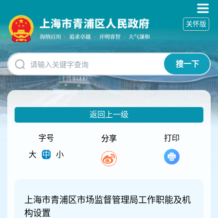
无
障
关怀版
碍
操
作
说
搜一下
明
跳
转
到
网
返回上一级
站
导
航
字号
打印
分享
区
大
中
小
跳
转
到
主
要
上海市青浦区市场监督管理局工作职能及机
内
构设置