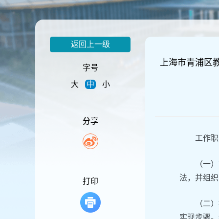
容
区
域
返回上一级
上海市青浦区
字号
大
中
小
分享
工作职
（一）
法，并组织
打印
（二）
实现步骤。