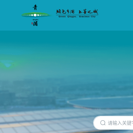
无
障
碍
操
作
说
明
跳
转
到
网
站
导
航
区
跳
转
到
主
要
内