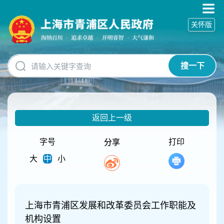
无
障
关怀版
碍
操
作
说
搜一下
明
跳
转
到
网
返回上一级
站
导
航
字号
打印
分享
区
大
中
小
跳
转
到
主
要
上海市青浦区发展和改革委员会工作职能及
内
机构设置