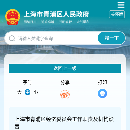
无
障
关怀版
碍
操
作
说
搜一下
明
跳
转
到
网
返回上一级
站
导
航
字号
打印
分享
区
大
中
小
跳
转
到
主
要
上海市青浦区经济委员会工作职责及机构设
内
置