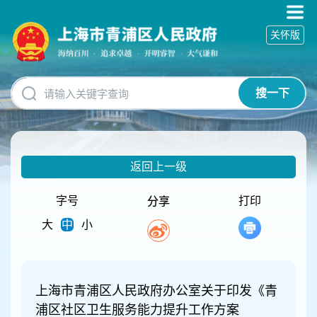
无
障
关怀版
碍
操
作
说
搜一下
明
跳
转
到
网
返回上一级
站
导
航
字号
打印
分享
区
大
中
小
跳
转
到
主
要
上海市青浦区人民政府办公室关于印发《青
内
浦区社区卫生服务能力提升工作方案