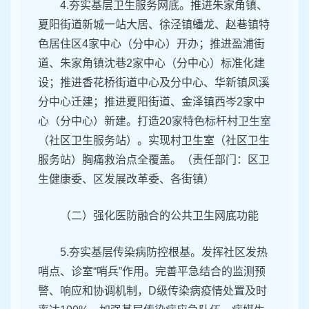
4.夯实基层卫生服务网底。推进朱家角镇、
夏阳街道新城一站大居、徐泾镇蟠龙、赵巷镇特
色居住区4家中心（分中心）开办；推进盈浦街
道、朱家角镇沈巷2家中心（分中心）标准化建
设；推进香花桥街道中心及分中心、华新镇凤溪
分中心迁建；推进夏阳街道、金泽镇西岑2家中
心（分中心）新建。打造20家特色标杆村卫生室
（社区卫生服务站）。实现村卫生室（社区卫生
服务站）胸痛救治点全覆盖。（责任部门：区卫
生健康委、区发展改革委、各街镇）
（二）强化医防融合的公共卫生网底功能
5.夯实基层传染病防控根基。发挥社区发热
哨点、诊室“哨兵”作用。完善平急结合的监测预
警、响应和协调机制，D级传染病疫情处置及时