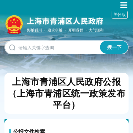
无
障
关怀版
碍
操
作
说
明
跳
搜一下
转
到
网
站
导
上海市青浦区人民政府公报
航
区
（上海市青浦区统一政策发布
跳
平台）
转
到
主
要
内