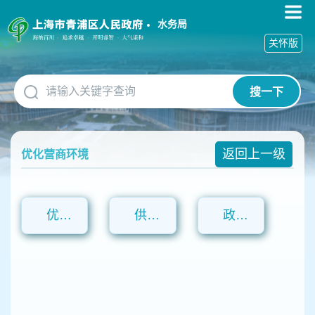
无
障
水务局
碍
关怀版
操
作
说
搜一下
明
跳
转
到
返回上一级
优化营商环境
网
站
导
航
区
优化营商环境
供排水接入
政策法规
跳
转
到
主
要
内