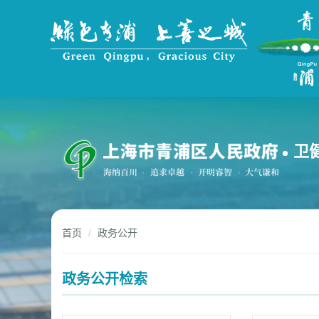
无
障
碍
操
作
说
明
跳
转
到
卫
网
站
导
航
区
跳
首页
政务公开
转
到
主
政务公开检索
要
内