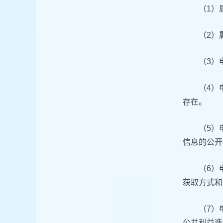
（1）
（2）
（3）
（4）
存在。
（5）
信息的公开
（6）
获取方式和
（7）
公共利益造