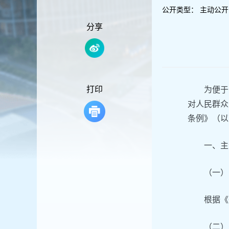
容
公开类型：
主动公开
区
域
分享
打印
为便于
对人民群众
条例》（以
一、主
（一）
根据《
（二）