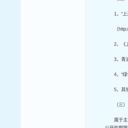
1、“
（http
2、《
3、青
4、“
5、其
（三）
属于主
公开的期限