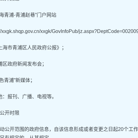
上海青浦-青浦赵巷”门户网站
://xxgk.shqp.gov.cn/xxgk/GovInfoPub/jz.aspx?DeptCode=00
上海市青浦区人民政府公报》；
浦区政府新闻发布会；
绿色青浦”新媒体；
他：报刊、广播、电视等。
公开时限
动公开范围的政府信息，自该信息形成或者变更之日起20个工
另有规定的，从其规定。