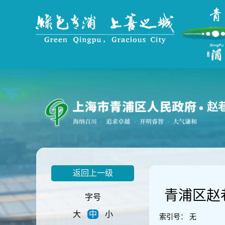
无
障
碍
操
作
说
明
跳
转
到
赵
网
站
导
航
区
跳
返回上一级
转
到
青浦区赵
主
字号
要
大
中
小
内
索引号：
无