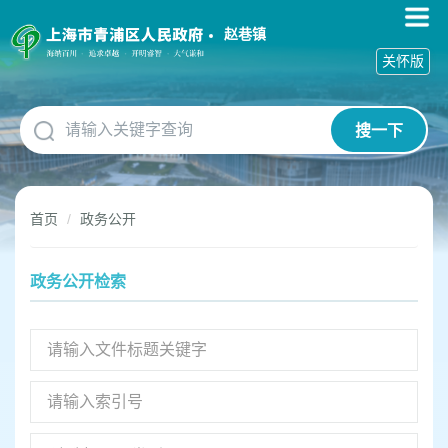
无
障
赵巷镇
碍
关怀版
操
作
说
搜一下
明
跳
转
到
首页
政务公开
网
站
导
政务公开检索
航
区
跳
转
到
主
要
内