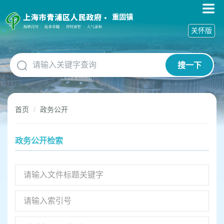
无
障
重固镇
碍
关怀版
操
作
说
搜一下
明
跳
转
到
首页
政务公开
网
站
导
政务公开检索
航
区
跳
转
到
主
要
内