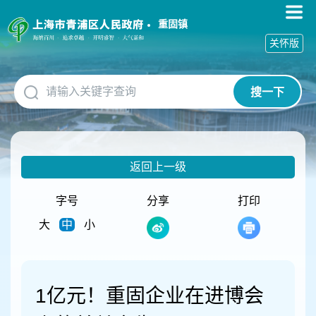
无
障
重固镇
碍
关怀版
操
作
说
搜一下
明
跳
转
到
网
返回上一级
站
导
航
字号
分享
打印
区
大
中
小
跳
转
到
主
要
1亿元！重固企业在进博会
内