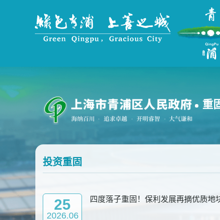
无
障
碍
操
作
说
明
跳
转
到
重
网
站
导
航
区
跳
投资重固
转
到
主
四度落子重固！保利发展再摘优质地
25
要
内
2026.06