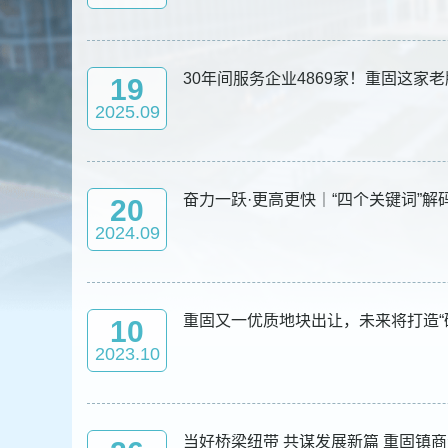
容
区
域
30年间服务企业4869家！重固这
19
2025.09
奋力一跃·更高更快｜“四个关键词”解
20
2024.09
重固又一优质地块出让，未来将打造“
10
2023.10
当好桥梁纽带 共谋发展新篇 重固镇