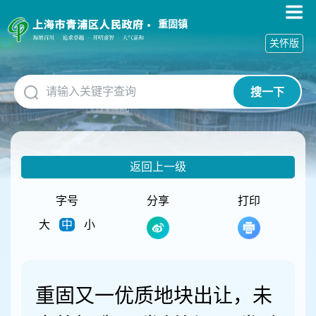
无
障
重固镇
碍
关怀版
操
作
说
搜一下
明
跳
转
到
网
返回上一级
站
导
航
字号
分享
打印
区
大
中
小
跳
转
到
主
要
重固又一优质地块出让，未
内