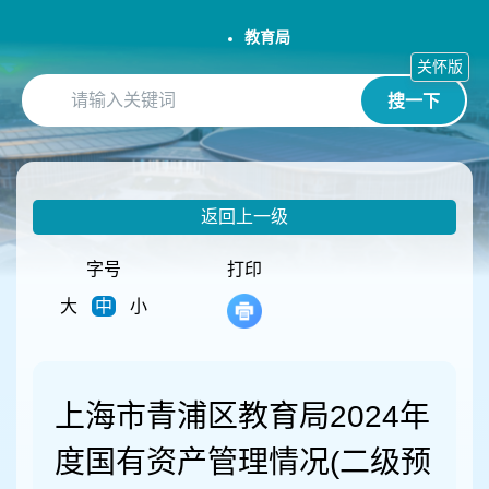
无
障
教育局
碍
关怀版
操
搜一下
作
说
明
跳
转
返回上一级
到
网
站
字号
打印
导
大
中
小
航
区
跳
转
到
上海市青浦区教育局2024年
主
要
度国有资产管理情况(二级预
内