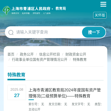
无
障
教育局
碍
关怀版
操
作
说
搜一下
明
跳
转
到
首页
政务公开
信息公开栏目
财政资金公开
网
行政事业单位国有资产管理情况公开
特殊教育
站
导
航
特殊教育
区
跳
转
2025.08
上海市青浦区教育局2024年度国有资产管
到
27
理情况(二级预算单位)——特殊教育
主
要
索引号： 无
发文日期： 无
发文字号： 无
类型：
内
主动公开