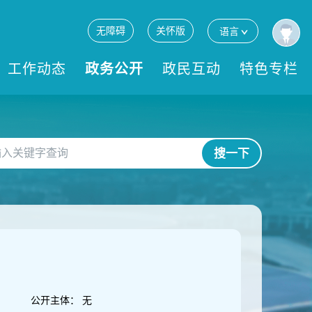
无障碍
关怀版
语言
工作动态
政务公开
政民互动
特色专栏
搜一下
公开主体：
无