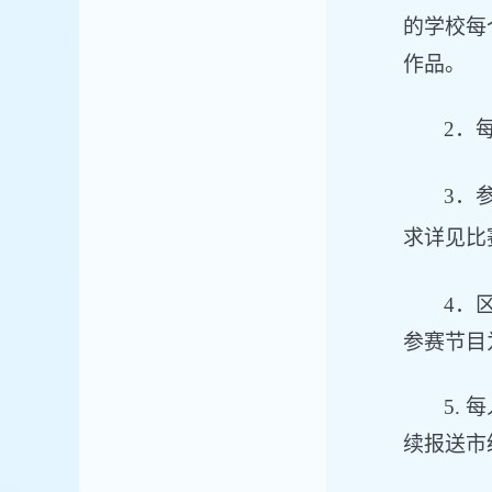
的学校每
作品。
2．
3．
求详见比
4．
参赛节目
5.
续报送市