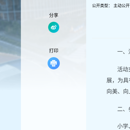
容
公开类型：
主动公开
区
域
分享
打印
一、
活动
展，为具
向美、向
二、
小学