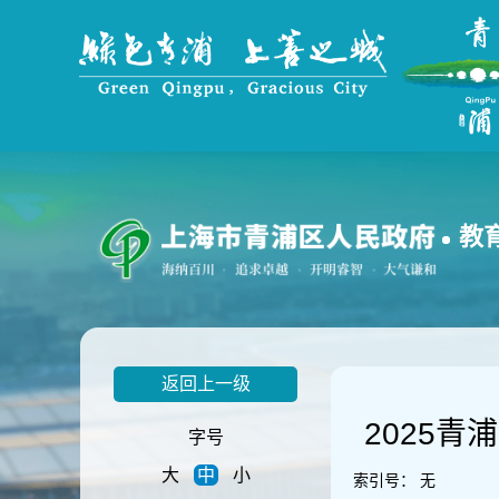
无
障
碍
操
作
说
明
跳
转
到
教
网
站
导
航
区
跳
返回上一级
转
到
2025
主
字号
要
大
中
小
内
索引号：
无