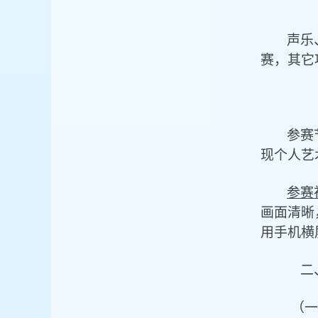
声乐
赛，其它
参赛
现
个人艺
参赛
画面清晰
用手机横
二
（一