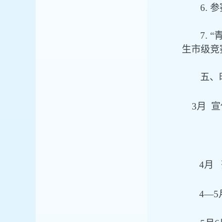
6
. 
7
.
生市级竞
五、
3月 
4月
4—