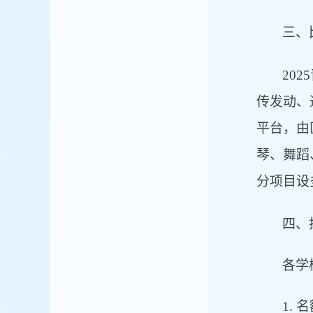
三、
2
02
传发动、
平台，由
琴、舞蹈
分项目设
四、
各学
1.