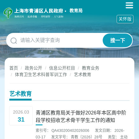
无
障
教育局
碍
关怀版
操
作
说
搜一下
明
跳
转
到
首页
政务公开
信息公开栏目
教育业务
网
体育卫生艺术科普军训工作
艺术教育
站
导
航
艺术教育
区
跳
转
2026.03
青浦区教育局关于做好2026年本区高中阶
到
31
段学校招收艺术骨干学生工作的通知
主
要
索引号： QA430200402026006
发文日期： 2026-
内
03-17
发文字号： 青教〔2026〕28号
类型： 主动