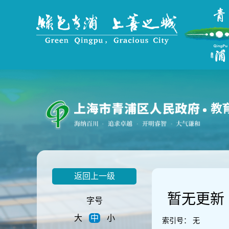
无
障
碍
操
作
说
明
跳
转
到
教
网
站
导
航
区
跳
返回上一级
转
到
暂无更新
主
字号
要
大
中
小
内
索引号：
无