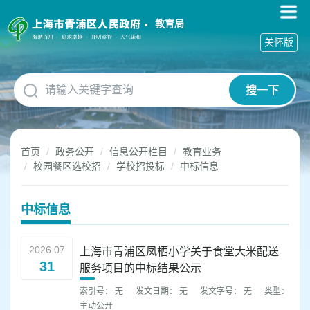
无
障
教育局
碍
关怀版
操
作
说
搜一下
明
跳
转
到
首页
政务公开
信息公开栏目
教育业务
网
校园餐区选校招
学校招投标
中标信息
站
导
航
中标信息
区
跳
转
2026.07
上海市青浦区凤栖小学关于食堂大米配送
到
31
服务项目的中标结果公示
主
要
索引号： 无
发文日期： 无
发文字号： 无
类型：
内
主动公开