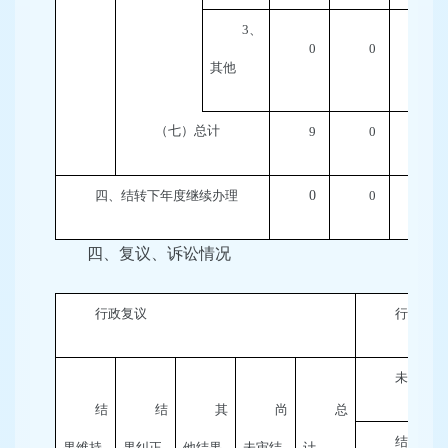
3
、
0
0
0
其他
（七）总计
9
0
0
四、结转下年度继续办理
0
0
0
四、复议、诉讼情况
行政复议
行政诉讼
未经复议
结
结
其
尚
总
结
果维持
果纠正
他结果
未审结
计