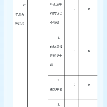
补正后申
本
0
0
0
请内容仍
年度办
不明确
理结果
1.
信访举报
0
0
0
投诉类申
请
2.
0
0
0
重复申请
3.