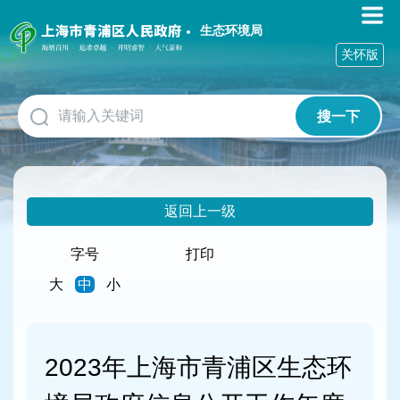
无
障
生态环境局
碍
关怀版
操
作
说
搜一下
明
跳
转
到
网
返回上一级
站
导
航
字号
打印
区
大
中
小
跳
转
到
主
2023年上海市青浦区生态环
要
内