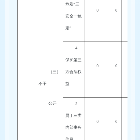
危及
“
三
0
0
0
安全一稳
定
”
4.
保护第三
0
0
0
（三）
方合法权
不予
益
公开
5.
属于三类
0
0
0
内部事务
信息