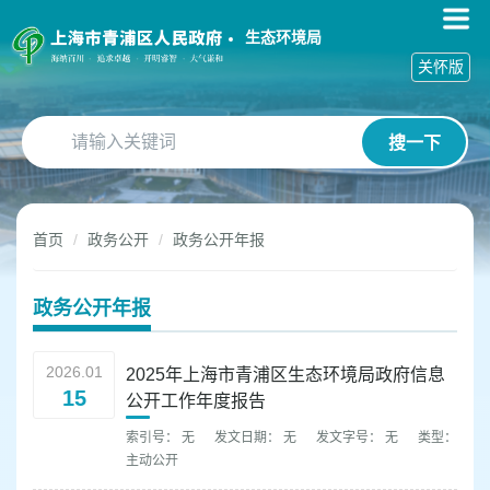
无
障
生态环境局
碍
关怀版
操
作
说
搜一下
明
跳
转
到
首页
政务公开
政务公开年报
网
站
导
政务公开年报
航
区
跳
2026.01
2025年上海市青浦区生态环境局政府信息
转
15
公开工作年度报告
到
主
索引号： 无
发文日期： 无
发文字号： 无
类型：
要
主动公开
内