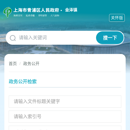
无
障
金泽镇
碍
关怀版
操
作
说
搜一下
明
跳
转
到
首页
政务公开
网
站
导
政务公开检索
航
区
跳
转
到
主
要
内