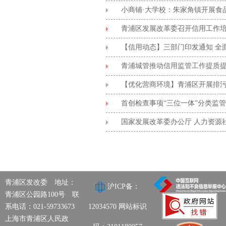
小商铺·大学校：朱家角镇开展食
青浦区发展改革委召开信用工作
【信用动态】三部门印发通知 全
青浦城管推动信用监管工作提质
【优化营商环境】青浦区开展排
首创检查事项“三位一体”分类监
国家发展改革委办公厅 人力资源社
青浦区发改委 地址：
沪ICP备：
青浦区公园路100号 联
系电话：021-59733673
12034570
网站标识
上海市青浦区人民政