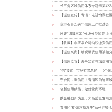
长三角区域信用体系专题组第42
【诚信宣传】青浦：走进怡澜社区
我市召开2026年信用工作推进会
环评“四减三加”分级分类监管 
【收藏】非正常户对纳税缴费信
【诚信兴商】纳税缴费信用被扣
【信用监管】海事监管领域信用
“信”要闻 | 市场监管总局：《
守合同，重信用！青浦区为这些
创新信用赋能，做优营商环境
以金融创新为源，为高质量发展
青浦区“街镇营商漫步”系列行暨