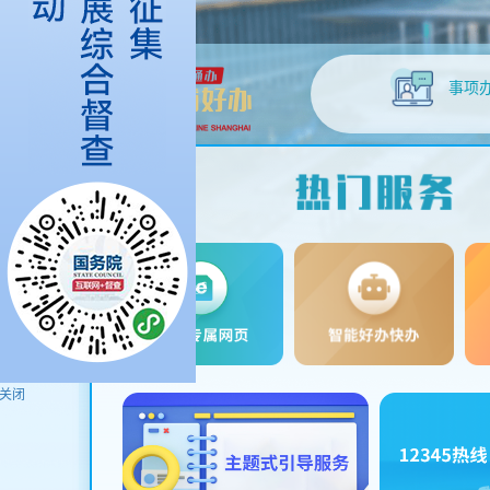
容
区
域
事项
关闭