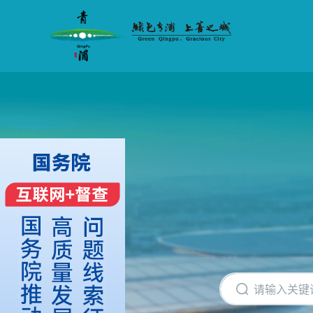
无
障
碍
操
作
说
明
跳
转
到
网
站
导
航
区
跳
转
到
主
要
内