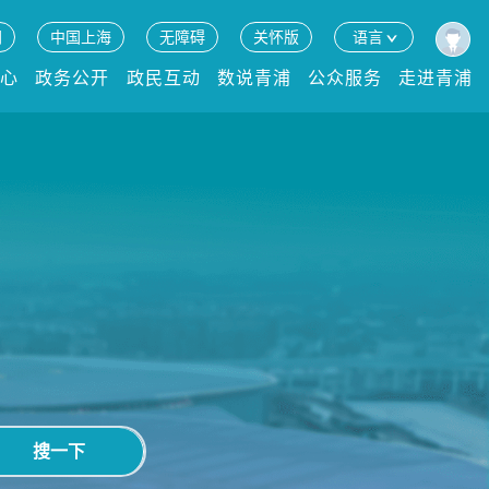
网
中国上海
无障碍
关怀版
语言
中心
政务公开
政民互动
数说青浦
公众服务
走进青浦
搜一下