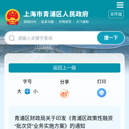
无
障
关怀版
碍
操
作
说
搜一下
明
跳
转
到
网
返回上一级
站
导
航
字号
打印
分享
区
大
中
小
跳
转
到
主
要
青浦区财政局关于印发《青浦区政策性融资
内
“批次贷”业务实施方案》的通知