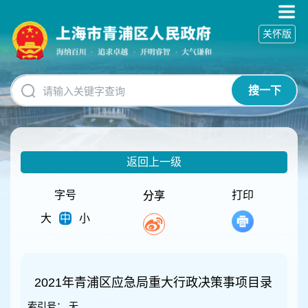
无
障
关怀版
碍
操
作
说
搜一下
明
跳
转
到
网
返回上一级
站
导
航
字号
打印
分享
区
大
中
小
跳
转
到
主
要
2021年青浦区应急局重大行政决策事项目录
内
索引号：
无