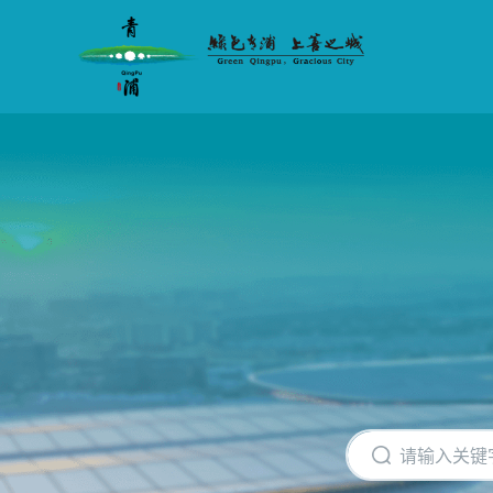
无
障
碍
操
作
说
明
跳
转
到
网
站
导
航
区
跳
转
到
主
要
内