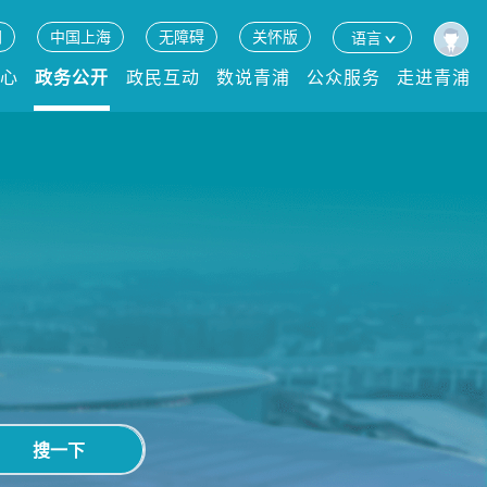
网
中国上海
无障碍
关怀版
语言
中心
政务公开
政民互动
数说青浦
公众服务
走进青浦
搜一下