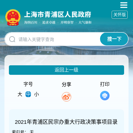
无
障
关怀版
碍
操
作
说
搜一下
明
跳
转
到
网
返回上一级
站
导
航
字号
打印
分享
区
大
中
小
跳
转
到
主
要
2021年青浦区民宗办重大行政决策事项目录
内
索引号：
无