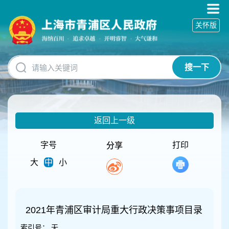
无
障
关怀版
碍
操
作
说
搜一下
明
跳
转
到
网
返回上一级
站
导
航
字号
打印
分享
区
大
中
小
跳
转
到
主
要
2021年青浦区审计局重大行政决策事项目录
内
索引号：
无