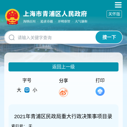
无
障
关怀版
碍
操
作
说
搜一下
明
跳
转
到
网
返回上一级
站
导
航
字号
打印
分享
区
大
中
小
跳
转
到
主
要
2021年青浦区民政局重大行政决策事项目录
内
索引号：
无