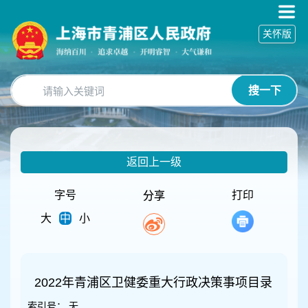
无
障
关怀版
碍
操
作
说
搜一下
明
跳
转
到
网
返回上一级
站
导
航
字号
打印
分享
区
大
中
小
跳
转
到
主
要
2022年青浦区卫健委重大行政决策事项目录
内
索引号：
无