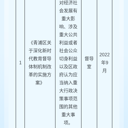
对经济社
会发展有
重大影
响、涉及
重大公共
《青浦区关
利益或者
于深化新时
社会公众
202
2
代教育督导
切身利益
督导
1
年
9
体制机制改
以及区政
室
月
革的实施方
府认为应
案》
当纳入重
大行政决
策事项范
围的其他
重大事
项。