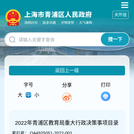
无
障
关怀版
碍
操
作
说
搜一下
明
跳
转
到
网
返回上一级
站
导
航
字号
打印
分享
区
大
中
小
跳
转
到
主
要
2022年青浦区教育局重大行政决策事项目录
内
索引号：
QA4925051-2022-001