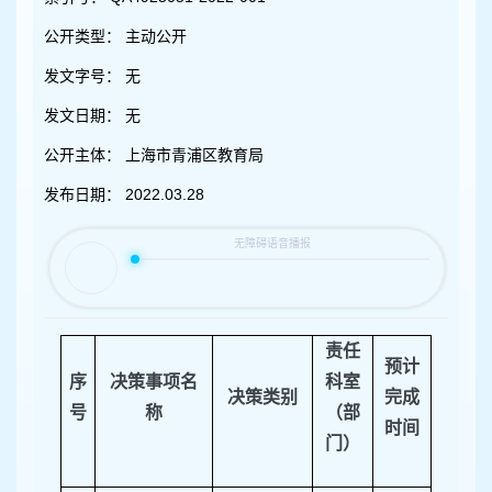
容
区
公开类型：
主动公开
域
发文字号：
无
发文日期：
无
公开主体：
上海市青浦区教育局
发布日期：
2022.03.28
责任
预计
序
决策事项名
科室
决策类别
完成
号
称
（部
时间
门）