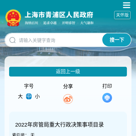
无
障
关怀版
碍
操
作
说
搜一下
明
跳
转
到
网
返回上一级
站
导
航
字号
打印
分享
区
大
中
小
跳
转
到
主
要
2022年房管局重大行政决策事项目录
内
索引号：
无