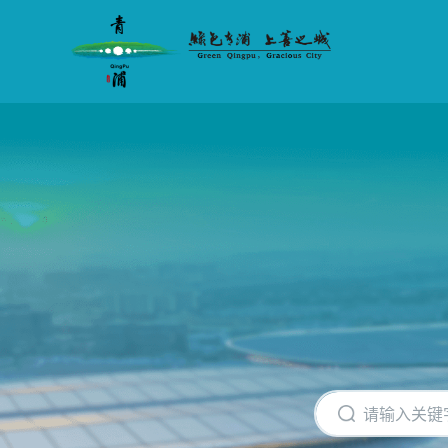
无
障
碍
操
作
说
明
跳
转
到
网
站
导
航
区
跳
转
到
主
要
内