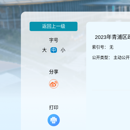
容
区
域
返回上一级
2023年青浦
字号
索引号：
无
大
中
小
公开类型：
主动公开
分享
打印