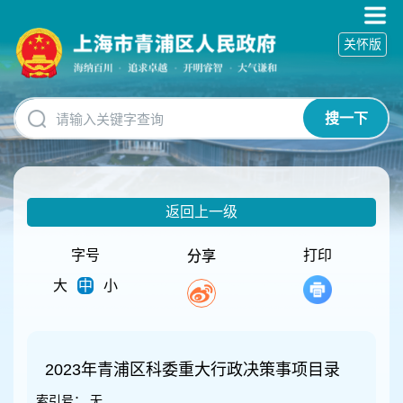
无
障
关怀版
碍
操
作
说
搜一下
明
跳
转
到
网
返回上一级
站
导
航
字号
打印
分享
区
大
中
小
跳
转
到
主
要
2023年青浦区科委重大行政决策事项目录
内
索引号：
无