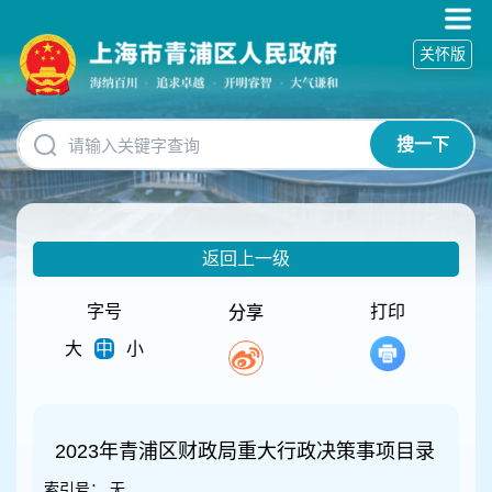
无
障
关怀版
碍
操
作
说
搜一下
明
跳
转
到
网
返回上一级
站
导
航
字号
打印
分享
区
大
中
小
跳
转
到
主
要
2023年青浦区财政局重大行政决策事项目录
内
索引号：
无