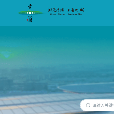
无
障
碍
操
作
说
明
跳
转
到
网
站
导
航
区
跳
转
到
主
要
内