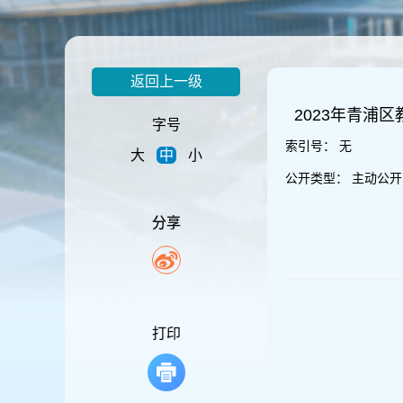
容
区
域
返回上一级
2023年青浦
字号
索引号：
无
大
中
小
公开类型：
主动公开
分享
打印