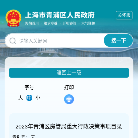
无
障
关怀版
碍
操
作
说
搜一下
明
跳
转
到
网
返回上一级
站
导
航
字号
打印
区
大
中
小
跳
转
到
主
要
2023年青浦区房管局重大行政决策事项目录
内
索引号：
无