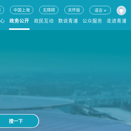
网
中国上海
无障碍
关怀版
语言
中心
政务公开
政民互动
数说青浦
公众服务
走进青浦
搜一下