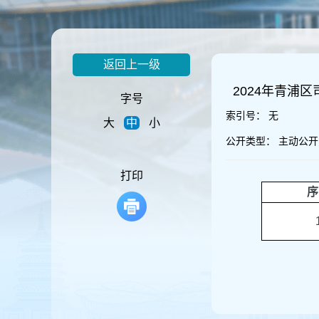
容
区
域
返回上一级
2024年青浦
字号
索引号：
无
大
中
小
公开类型：
主动公开
打印
序