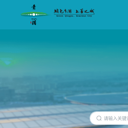
无
障
碍
操
作
说
明
跳
转
到
网
站
导
航
区
跳
转
到
主
要
内