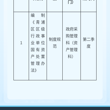
门）
编制
《青浦
区区级
政府采
行政事
购管理
制度规
第
二
季
1
业单位
科（资
范
度
国有资
产管理
产处置
科）
管理办
法
》