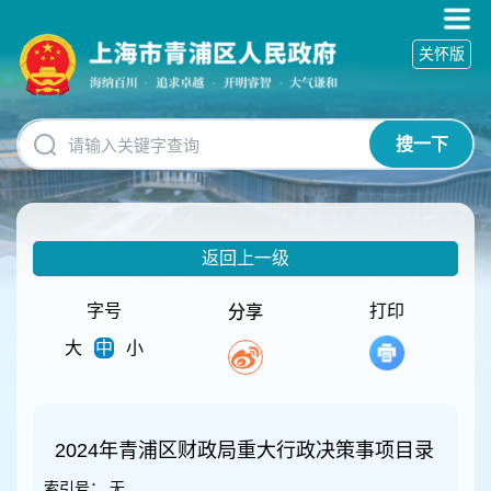
无
障
关怀版
碍
操
作
说
搜一下
明
跳
转
到
网
返回上一级
站
导
航
字号
打印
分享
区
大
中
小
跳
转
到
主
要
2024年青浦区财政局重大行政决策事项目录
内
索引号：
无