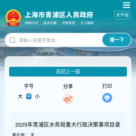
无
障
关怀版
碍
操
作
说
搜一下
明
跳
转
到
网
返回上一级
站
导
航
字号
打印
分享
区
大
中
小
跳
转
到
主
要
2025年青浦区水务局重大行政决策事项目录
内
索引号：
无